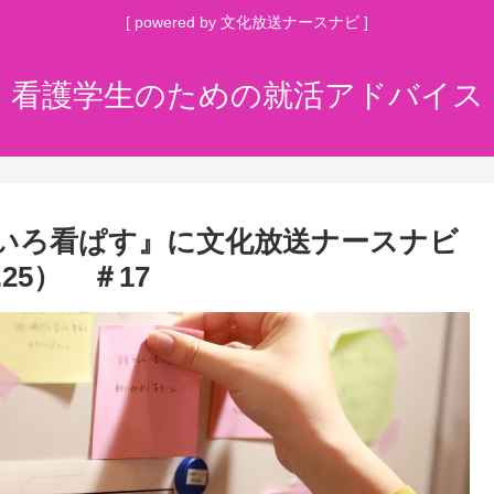
[ powered by 文化放送ナースナビ ]
看護学生のための就活アドバイス
ないろ看ぱす』に文化放送ナースナビ
25） ＃17