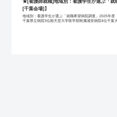
★[看護師就職]地域別：看護学生が選ぶ「就職
[千葉会場]】
地域別：看護学生が選ぶ「就職希望病院調査」2025年度 TOP ■2025年2月 総合調査結果 順位病院名1位千
千葉県立病院3位順天堂大学医学部附属浦安病院4位千葉大学