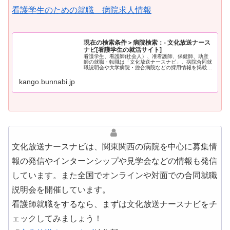
看護学生のための就職 病院求人情報
現在の検索条件＞病院検索：- 文化放送ナース
ナビ[看護学生の就活サイト]
看護学生、看護師(社会人）、准看護師、保健師、助産
師の就職・転職は「文化放送ナースナビ」。病院合同就
職説明会や大学病院・総合病院などの採用情報を掲載。
資料請求・就業体験申込。国家試験対策や就活情報も満
載
kango.bunnabi.jp
文化放送ナースナビは、関東関西の病院を中心に募集情
報の発信やインターンシップや見学会などの情報も発信
しています。また全国でオンラインや対面での合同就職
説明会を開催しています。
看護師就職をするなら、まずは文化放送ナースナビをチ
ェックしてみましょう！