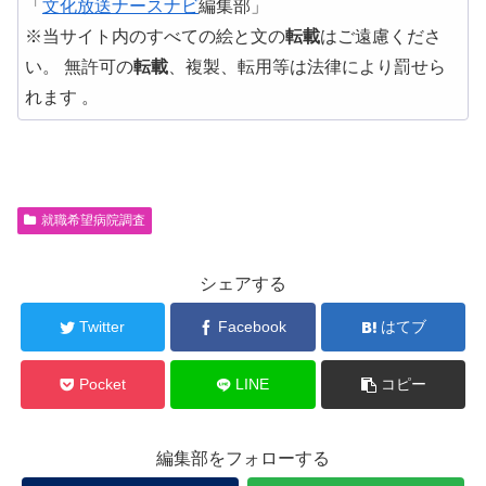
「
文化放送ナースナビ
編集部」
※当サイト内のすべての絵と文の
転載
はご遠慮くださ
い。 無許可の
転載
、複製、転用等は法律により罰せら
れます 。
就職希望病院調査
シェアする
Twitter
Facebook
はてブ
Pocket
LINE
コピー
編集部をフォローする