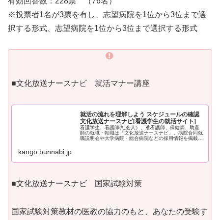
有効回答数：228票 （76名）
※投票者1名が3票を有し、志望病院を1位から3位まで選
択する形式、志望病院を1位から3位まで選択する形式
■文化放送ナースナビ 就活マナー講座
就活の流れを理解しよう スケジュールの確認
文化放送ナースナビ[看護学生の就活サイト]
看護学生、看護師(社会人）、准看護師、保健師、助産
師の就職・転職は「文化放送ナースナビ」。病院合同就
職説明会や大学病院・総合病院などの採用情報を掲載。
資料請求・就業体験申込。国家試験対策や就活情報も満
載
kango.bunnabi.jp
■文化放送ナースナビ 国家試験対策
国家試験対策教材の医教の協力のもと、あなたの受験す