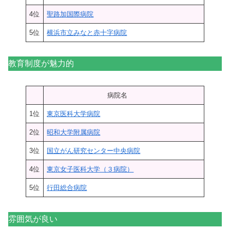
4位
聖路加国際病院
5位
横浜市立みなと赤十字病院
教育制度が魅力的
病院名
1位
東京医科大学病院
2位
昭和大学附属病院
3位
国立がん研究センター中央病院
4位
東京女子医科大学（３病院）
5位
行田総合病院
雰囲気が良い