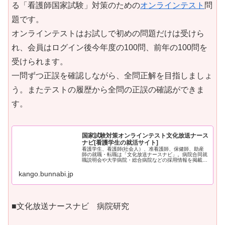
る「看護師国家試験」対策のための
オンラインテスト
問
題です。
オンラインテストはお試しで初めの問題だけは受けら
れ、会員はログイン後今年度の100問、前年の100問を
受けられます。
一問ずつ正誤を確認しながら、全問正解を目指しましょ
う。またテストの履歴から全問の正誤の確認ができま
す。
国家試験対策オンラインテスト文化放送ナース
ナビ[看護学生の就活サイト]
看護学生、看護師(社会人）、准看護師、保健師、助産
師の就職・転職は「文化放送ナースナビ」。病院合同就
職説明会や大学病院・総合病院などの採用情報を掲載。
資料請求・就業体験申込。国家試験対策や就活情報も満
載
kango.bunnabi.jp
■文化放送ナースナビ 病院研究