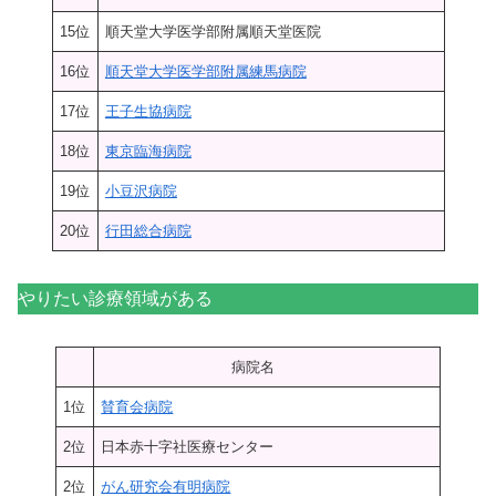
15位
順天堂大学医学部附属順天堂医院
16位
順天堂大学医学部附属練馬病院
17位
王子生協病院
18位
東京臨海病院
19位
小豆沢病院
20位
行田総合病院
やりたい診療領域がある
病院名
1位
賛育会病院
2位
日本赤十字社医療センター
2位
がん研究会有明病院