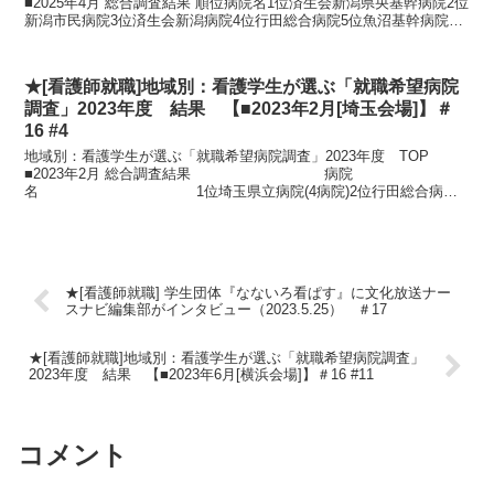
■2025年4月 総合調査結果 順位病院名1位済生会新潟県央基幹病院2位
新潟市民病院3位済生会新潟病院4位行田総合病院5位魚沼基幹病院6
位千葉西総合...
★[看護師就職]地域別：看護学生が選ぶ「就職希望病院
調査」2023年度 結果 【■2023年2月[埼玉会場]】＃
16 #4
地域別：看護学生が選ぶ「就職希望病院調査」2023年度 TOP
■2023年2月 総合調査結果 病院
名 1位埼玉県立病院(4病院)2位行田総合病院3
位埼玉医科大学病院(3病院)4位自...
★[看護師就職] 学生団体『なないろ看ぱす』に文化放送ナー
スナビ編集部がインタビュー（2023.5.25） ＃17
★[看護師就職]地域別：看護学生が選ぶ「就職希望病院調査」
2023年度 結果 【■2023年6月[横浜会場]】＃16 #11
コメント