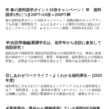
🌸 春の資料請求ポイント10倍キャンペーン！ 🌸 資料
請求1件につき20PT×10倍＝200PT🎁
春の資料請求ポイント10倍キャンペーン！ 就職活動やキャリアアッ
プを応援！期間限定で、もらえるポイントが通常の10倍に跳ね上が
るビッグチャンスです。● キャンペーン期間：2026年4月15日（水）
～ 2026年5月15日（金）● ...
🔰[合説準備編]看護学生は、低学年から合説に参加して
病院研究！
病院合説で病院研究 病院合同説明会での病院研究では、事前に各病
院のWebサイトで診療科目、教育・研修体制、福利厚生などの情報を
収集し、説明会ではその情報を踏まえて、興味のある病院担当者への
質問を準備することが重要です。具体的には、病...
😊しあわせワークライフ～よくわかる福利厚生～ [2025
年度]
福利厚生に力を入れている病院をピックアップ そもそも福利厚生と
は？ 「福利厚生」とは、基本給や賞与（ボーナス）といった金銭的
な報酬とは別に、病院が看護師やその家族の生活・健康をサポートす
るために提供する諸制度やサービスのことで...
🍎青森県内・県外から積極採用している病院WEB特集