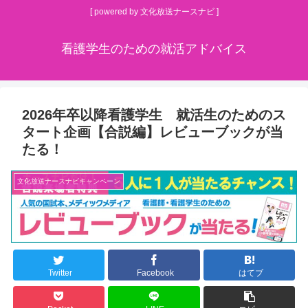
[ powered by 文化放送ナースナビ ]
看護学生のための就活アドバイス
2026年卒以降看護学生 就活生のためのス
タート企画【合説編】レビューブックが当
たる！
文化放送ナースナビキャンペーン
Twitter
Facebook
はてブ