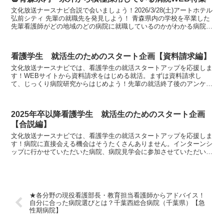
文化放送ナースナビ合説で会いましょう！2026/3/28(土)アートホテル
弘前シティ 先輩の就職先を発見しよう！ 青森県内の学校を卒業した
先輩看護師がどの地域のどの病院に就職しているのかがわかる病院特
集です。青森県内の病院...
看護学生 就活生のためのスタート企画【資料請求編】
文化放送ナースナビでは、看護学生の就活スタートアップを応援しま
す！WEBサイトから資料請求をはじめる就活。まずは資料請求し
て、じっくり病院研究からはじめよう！先輩の就活終了後のアンケー
トでは就活生ひとりあたり、平均で４～６病院に資料請求を...
2025年卒以降看護学生 就活生のためのスタート企画
【合説編】
文化放送ナースナビでは、看護学生の就活スタートアップを応援しま
す！病院に直接会える機会はそうたくさんありません。インターンシ
ップに行かせていただいた病院、病院見学会に参加させていただいた
病院、忙しい館顔学生生活で多くの時間を就活に割くのは...
★各分野の現役看護部長・教育担当看護師からアドバイス！
自分に合った病院選びとは？千葉西総合病院（千葉県）【急
性期病院】