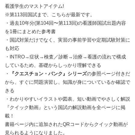
看護学生のマストアイテム!
※第113回国試まで、こちらが最新です。
・過去10年分(第104回〜第113回)の看護師国試出題内容
を1冊にまとめた参考書
・国試対策だけでなく、実習の事前学習や定期試験対策に
も対応
・INTRO→症状→検査／診断→治療→看護の流れで構成
しているため、基礎からしっかり理解できる
・
『クエスチョン・バンク』シリーズ
の参照ページ付きだ
から、すぐに問題演習し、知識が身についているか確認で
きる
・わかりやすいイラストや図表、短い動画でやさしく解説
『クイック動画』という国試の解説動画を全ページに掲
載！
書籍ページ内に追加されたQRコードからクイック動画が
見られるようになりました。