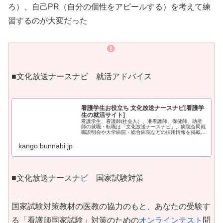
ろ）、自己PR（自分の個性をアピールする）を考えて練
習するのが大変だった
■文化放送ナースナビ 就活アドバイス
看護学生お役立ち 文化放送ナースナビ[看護学
生の就活サイト]
看護学生、看護師(社会人）、准看護師、保健師、助産
師の就職・転職は「文化放送ナースナビ」。病院合同就
職説明会や大学病院・総合病院などの採用情報を掲載。
資料請求・就業体験申込。国家試験対策や就活情報も満
載
kango.bunnabi.jp
■文化放送ナースナビ 国家試験対策
国家試験対策教材の医教の協力のもと、あなたの受験す
る「看護師国家試験」対策のための
オンラインテスト
問