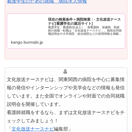
看護学生のための就職 病院求人情報
現在の検索条件＞病院検索：- 文化放送ナース
ナビ[看護学生の就活サイト]
看護学生、看護師(社会人）、准看護師、保健師、助産
師の就職・転職は「文化放送ナースナビ」。病院合同就
職説明会や大学病院・総合病院などの採用情報を掲載。
資料請求・就業体験申込。国家試験対策や就活情報も満
載
kango.bunnabi.jp
文化放送ナースナビは、関東関西の病院を中心に募集情
報の発信やインターンシップや見学会などの情報も発信
しています。また全国でオンラインや対面での合同就職
説明会を開催しています。
看護師就職をするなら、まずは文化放送ナースナビをチ
ェックしてみましょう！
「
文化放送ナースナビ
編集部」