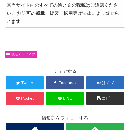
※当サイト内のすべての絵と文の
転載
はご遠慮くださ
い。 無許可の
転載
、複製、転用等は法律により罰せら
れます
就活アドバイス
シェアする
Twitter
Facebook
はてブ
Pocket
LINE
コピー
編集部をフォローする