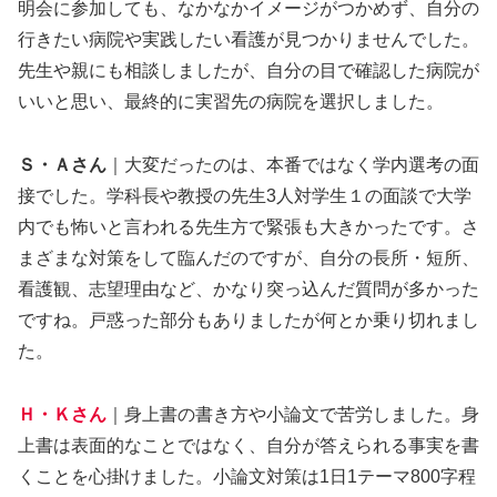
明会に参加しても、なかなかイメージがつかめず、自分の
行きたい病院や実践したい看護が見つかりませんでした。
先生や親にも相談しましたが、自分の目で確認した病院が
いいと思い、最終的に実習先の病院を選択しました。
Ｓ・Ａさん
｜大変だったのは、本番ではなく学内選考の面
接でした。学科長や教授の先生3人対学生１の面談で大学
内でも怖いと言われる先生方で緊張も大きかったです。さ
まざまな対策をして臨んだのですが、自分の長所・短所、
看護観、志望理由など、かなり突っ込んだ質問が多かった
ですね。戸惑った部分もありましたが何とか乗り切れまし
た。
Ｈ・Ｋさん
｜身上書の書き方や小論文で苦労しました。身
上書は表面的なことではなく、自分が答えられる事実を書
くことを心掛けました。小論文対策は1日1テーマ800字程