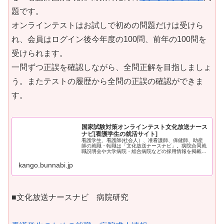
題です。
オンラインテストはお試しで初めの問題だけは受けら
れ、会員はログイン後今年度の100問、前年の100問を
受けられます。
一問ずつ正誤を確認しながら、全問正解を目指しましょ
う。またテストの履歴から全問の正誤の確認ができま
す。
国家試験対策オンラインテスト文化放送ナース
ナビ[看護学生の就活サイト]
看護学生、看護師(社会人）、准看護師、保健師、助産
師の就職・転職は「文化放送ナースナビ」。病院合同就
職説明会や大学病院・総合病院などの採用情報を掲載。
資料請求・就業体験申込。国家試験対策や就活情報も満
載
kango.bunnabi.jp
■文化放送ナースナビ 病院研究