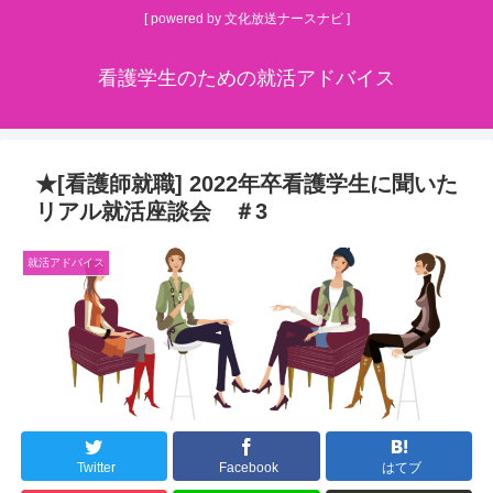
[ powered by 文化放送ナースナビ ]
看護学生のための就活アドバイス
★[看護師就職] 2022年卒看護学生に聞いた
リアル就活座談会 ＃3
就活アドバイス
Twitter
Facebook
はてブ