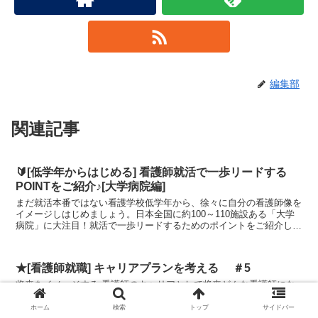
編集部
関連記事
🔰[低学年からはじめる] 看護師就活で一歩リードする
POINTをご紹介♪[大学病院編]
まだ就活本番ではない看護学校低学年から、徐々に自分の看護師像を
イメージしはじめましょう。日本全国に約100～110施設ある「大学
病院」に大注目！就活で一歩リードするためのポイントをご紹介しま
す♪ ● ズバリ！大学病院で働くメリッ...
★[看護師就職] キャリアプランを考える ＃5
将来をイメージする 看護師のキャリアとして将来どんな看護師にな
りたいかをイメージしましょう。看護職として活躍できる場はさまざ
まな領域へと広がっています。その上で、将来のキャリアプランをイ
ホーム
検索
トップ
サイドバー