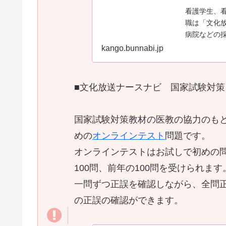
看護学生、
職は「文化
病院などの
や就活情報
kango.bunnabi.jp
■文化放送ナースナビ 国家試験対策
国家試験対策教材の医教の協力のも
めの
オンラインテスト
問題です。
オンラインテストはお試しで初めの
100問、前年の100問を受けられます
一問ずつ正誤を確認しながら、全問
の正誤の確認ができます。