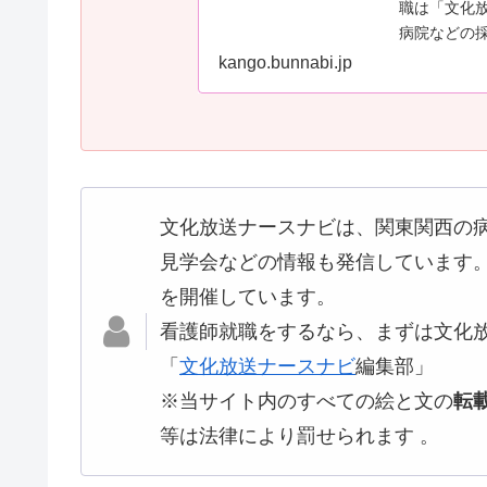
職は「文化
病院などの
や就活情報
kango.bunnabi.jp
文化放送ナースナビは、関東関西の
見学会などの情報も発信しています
を開催しています。
看護師就職をするなら、まずは文化
「
文化放送ナースナビ
編集部」
※当サイト内のすべての絵と文の
転
等は法律により罰せられます 。