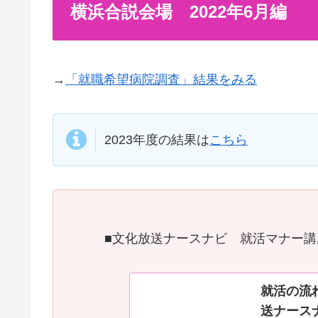
横浜合説会場 2022年6月編
→
「就職希望病院調査」結果をみる
2023年度の結果は
こちら
■文化放送ナースナビ 就活マナー講
就活の流
送ナース