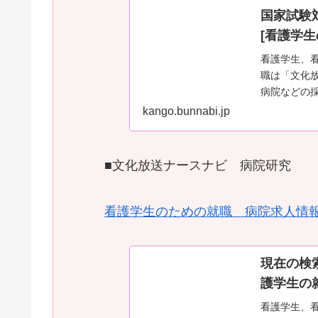
国家試験
[看護学生
看護学生、
職は「文化
病院などの
や就活情報
kango.bunnabi.jp
■文化放送ナースナビ 病院研究
看護学生のための就職 病院求人情
現在の検
護学生の
看護学生、