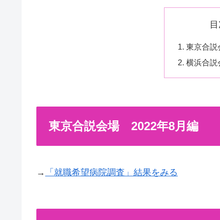
目
東京合説会
横浜合説会
東京合説会場 2022年8月編
→
「就職希望病院調査」結果をみる