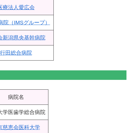
医療法人愛広会
病院（IMSグループ）
会新潟県央基幹病院
行田総合病院
病院名
大学医歯学総合病院
京慈恵会医科大学