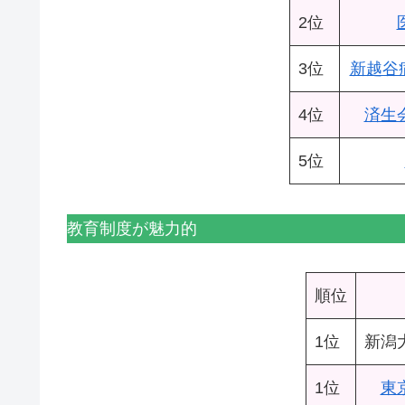
2位
3位
新越谷
4位
済生
5位
教育制度が魅力的
順位
1位
新潟
1位
東