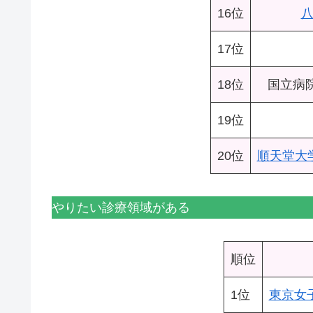
16位
17位
18位
国立病
19位
20位
順天堂大
やりたい診療領域がある
順位
1位
東京女